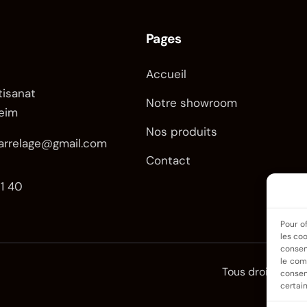
Pages
Accueil
tisanat
Notre showroom
eim
Nos produits
arrelage@gmail.com
Contact
1 40
Pour of
les co
consen
le com
Tous droits réser
consen
certain