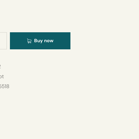
Buy now
2
ot
5518