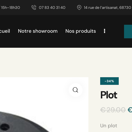
/ 15h–18h30
07 83 40 31 40
14 rue de l’artisanat, 6873
ueil
Notre showroom
Nos produits
re showroom
Nos produits
Contactez-
-34%
Plot
€
29.00
Un plot