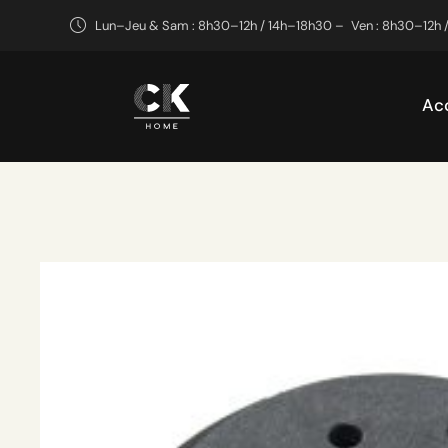
Lun–Jeu & Sam : 8h30–12h / 14h–18h30 –
Ven : 8h30–12h 
Acc
Accueil
Not