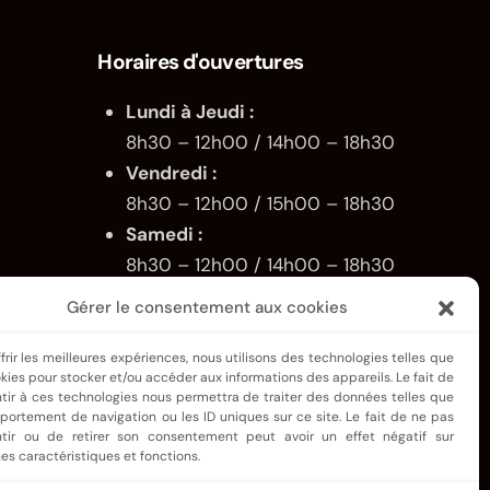
Horaires d'ouvertures
Lundi à Jeudi :
8h30 – 12h00 / 14h00 – 18h30
Vendredi :
8h30 – 12h00 / 15h00 – 18h30
Samedi :
8h30 – 12h00 / 14h00 – 18h30
Dimanche
: Fermé
Gérer le consentement aux cookies
frir les meilleures expériences, nous utilisons des technologies telles que
okies pour stocker et/ou accéder aux informations des appareils. Le fait de
tir à ces technologies nous permettra de traiter des données telles que
portement de navigation ou les ID uniques sur ce site. Le fait de ne pas
vés |
Mentions légales
|
Politique de cookies
|
CGV
tir ou de retirer son consentement peut avoir un effet négatif sur
es caractéristiques et fonctions.