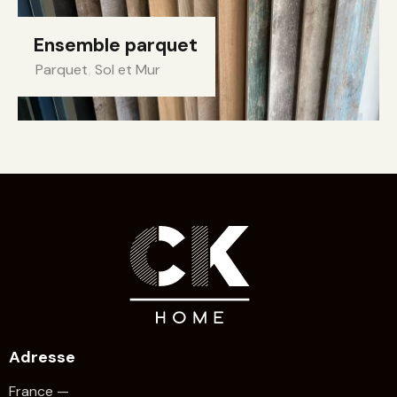
Ensemble parquet
Parquet
,
Sol et Mur
Adresse
France —